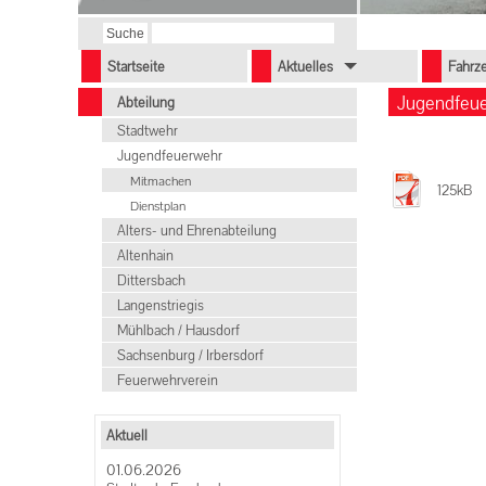
Startseite
Aktuelles
Fahrz
Jugendfeue
Abteilung
Stadtwehr
Jugendfeuerwehr
Mitmachen
125kB
Dienstplan
Alters- und Ehrenabteilung
Altenhain
Dittersbach
Langenstriegis
Mühlbach / Hausdorf
Sachsenburg / Irbersdorf
Feuerwehrverein
Aktuell
01.06.2026