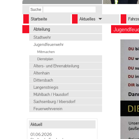
Startseite
Aktuelles
Fahrz
Jugendfeue
Abteilung
Stadtwehr
Jugendfeuerwehr
Mitmachen
Dienstplan
Alters- und Ehrenabteilung
Altenhain
Dittersbach
Langenstriegis
Mühlbach / Hausdorf
Sachsenburg / Irbersdorf
Feuerwehrverein
Aktuell
01.06.2026