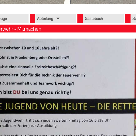
euge
Abteilung
Gästebuch
S
rwehr - Mitmachen