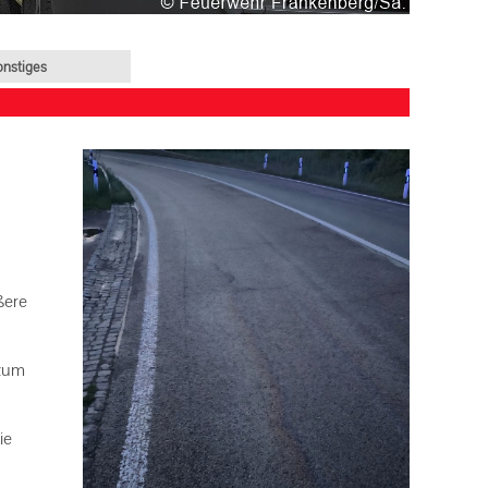
onstiges
ßere
 zum
ie