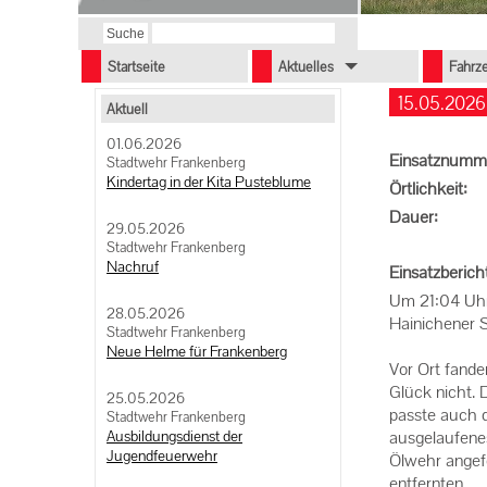
Startseite
Aktuelles
Fahrz
15.05.2026
Aktuell
01.06.2026
Einsatznumm
Stadtwehr Frankenberg
Kindertag in der Kita Pusteblume
Örtlichkeit:
Dauer:
29.05.2026
Stadtwehr Frankenberg
Nachruf
Einsatzberich
Um 21:04 Uhr
28.05.2026
Hainichener S
Stadtwehr Frankenberg
Neue Helme für Frankenberg
Vor Ort fande
Glück nicht.
25.05.2026
passte auch d
Stadtwehr Frankenberg
Ausbildungsdienst der
ausgelaufenes
Jugendfeuerwehr
Ölwehr angefo
entfernten.